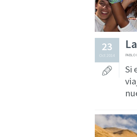
La
23
Oct 2014
PABLO 
Si 
via
nue