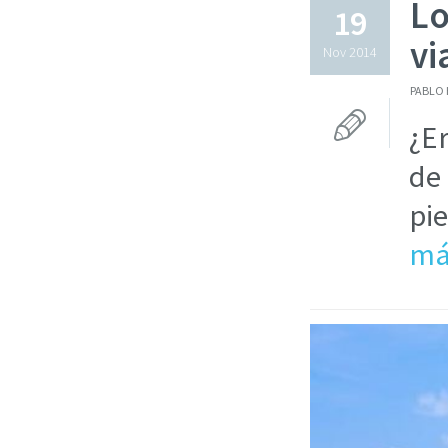
Lo
19
vi
Nov 2014
PABLO 
¿Er
de
pie
má