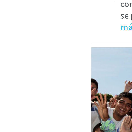
com
se
má