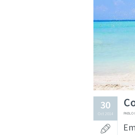
Co
30
Oct 2014
PABLO 
Emp