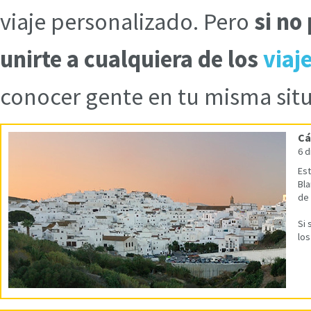
viaje personalizado. Pero
si no
unirte a cualquiera de los
viaj
conocer gente en tu misma sit
Cá
6 d
Est
Bla
de 
Si 
los