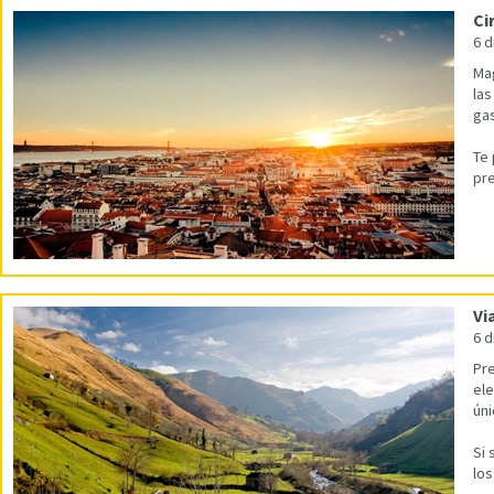
Ci
6 d
Mag
las
ga
Te 
pre
Vi
6 d
Pre
ele
úni
Si 
los